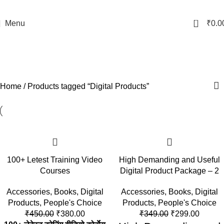
0
Menu
₹
0.0
Digital Products
Categories
Home
Products tagged “Digital Products”
-16%
-14%
100+ Letest Training Video
High Demanding and Useful
Courses
Digital Product Package – 2
Accessories
,
Books
,
Digital
Accessories
,
Books
,
Digital
Products
,
People's Choice
Products
,
People's Choice
₹
450.00
₹
380.00
₹
349.00
₹
299.00