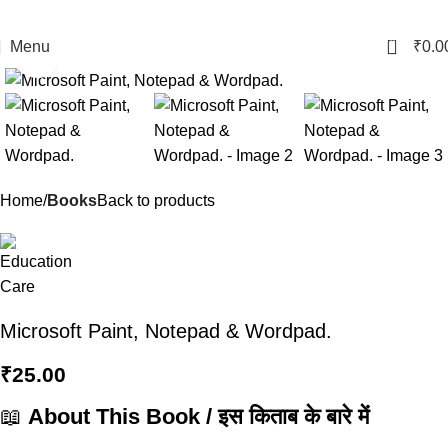
0
Menu
₹
0.0
Click to enlarge
Home
Books
Back to products
Microsoft Paint, Notepad & Wordpad.
₹
25.00
📖
About This Book / इस किताब के बारे में