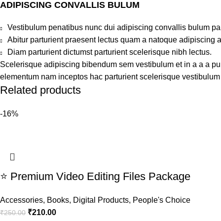
ADIPISCING CONVALLIS BULUM
Vestibulum penatibus nunc dui adipiscing convallis bulum pa
Abitur parturient praesent lectus quam a natoque adipiscing 
Diam parturient dictumst parturient scelerisque nibh lectus.
Scelerisque adipiscing bibendum sem vestibulum et in a a a puru
elementum nam inceptos hac parturient scelerisque vestibulum a
Related products
-16%
⭐ Premium Video Editing Files Package
Accessories
,
Books
,
Digital Products
,
People's Choice
₹
210.00
₹
250.00