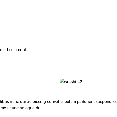
time I comment.
us nunc dui adipiscing convallis bulum parturient suspendisse p
fames nunc natoque dui.