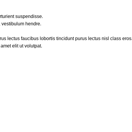
rturient suspendisse.
a vestibulum hendre.
s lectus faucibus lobortis tincidunt purus lectus nisl class ero
met elit ut volutpat.