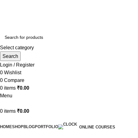
ADD ANYTHING HERE OR JUST REMOVE IT…
Select category
Search
Login / Register
0
Wishlist
0
Compare
0
items
₹
0.00
Menu
0
items
₹
0.00
Browse Categories
HOME
SHOP
BLOG
PORTFOLIO
ONLINE COURSES